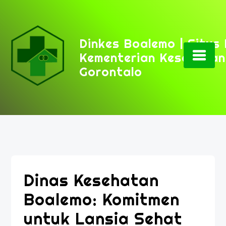
Skip
to
content
Dinkes Boalemo | Situs
Kementerian Kesehatan
Gorontalo
Dinas Kesehatan
Boalemo: Komitmen
untuk Lansia Sehat