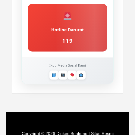
Hotline Darurat
119
Ikuti Media Sosial Kami
Copyright © 2026 Dinkes Boalemo | Situs Resmi