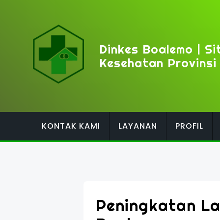
Skip
to
content
Dinkes Boalemo | Si
Kesehatan Provinsi
KONTAK KAMI
LAYANAN
PROFIL
Peningkatan La