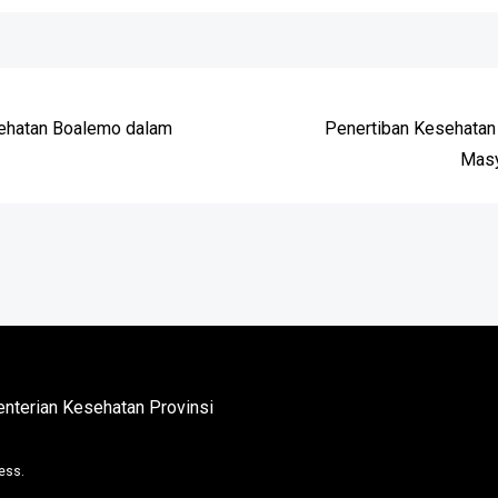
e
sehatan Boalemo dalam
Penertiban Kesehatan
Masy
nterian Kesehatan Provinsi
ess.