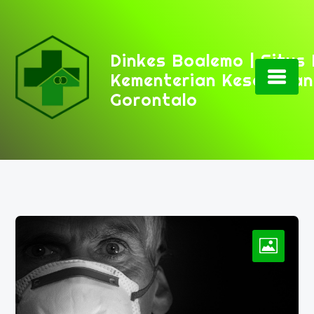
Skip
to
content
Dinkes Boalemo | Situs
Kementerian Kesehatan
Gorontalo